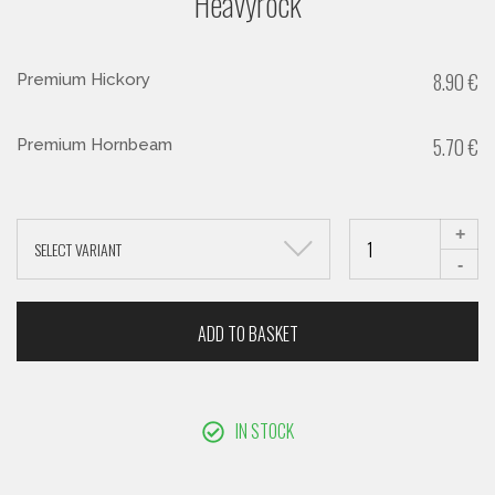
Heavyrock
8.90
€
Premium Hickory
5.70
€
Premium Hornbeam
+
SELECT VARIANT
-
ADD TO BASKET
IN STOCK