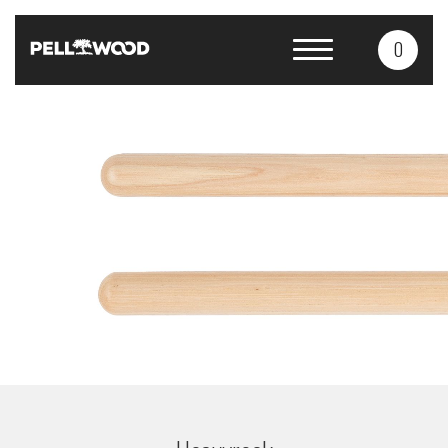
0
Products
Services
About us
Contacts
CS
EN