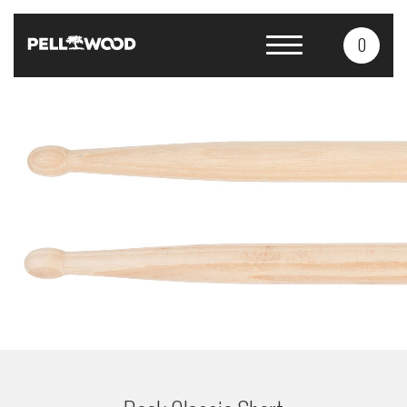
0
Produkty
Služby
O nás
Kontakty
CS
EN