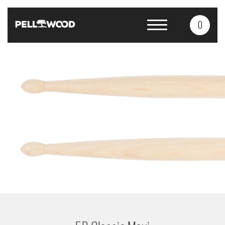
0
Produkty
Služby
O nás
Kontakty
CS
EN